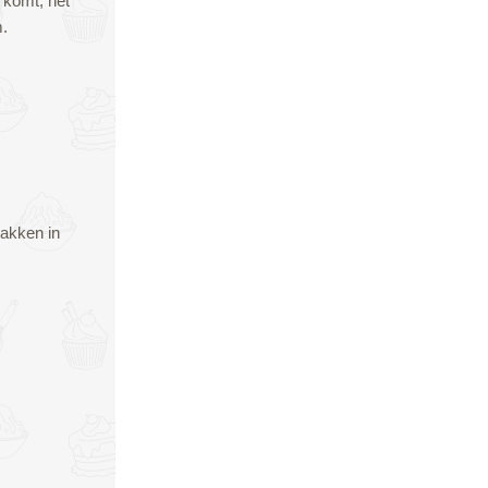
 komt, het
m.
bakken in