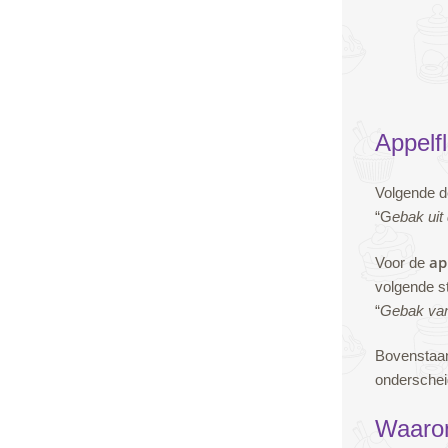
Appelf
Volgende d
“G
ebak uit
ap
Voor de
volgende st
“
Gebak van
Bovenstaan
onderschei
Waarom