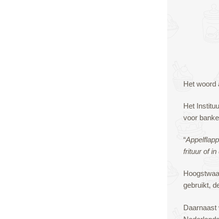
Het woord a
Het Institu
voor banke
“
Appelflapp
frituur of i
Hoogstwaars
gebruikt, d
Daarnaast 