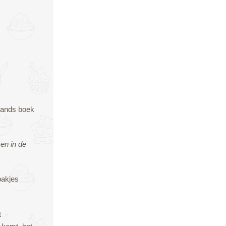
rlands boek
en in de
bakjes
t