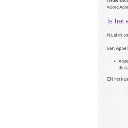
Nederlands
woord Appe
Is het
Na al dit 
Een Appel
Appe
de o
EN het kan 