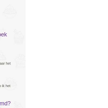
oek
aar het
 ik het
emd?