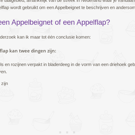
e taalgebied, afhankelijk van de streek in Nederland waar je vandaan
lflap wordt gebruikt om een Appelbeignet te beschrijven en anderso
 een Appelbeignet of een Appelflap?
onderzoek kan ik maar tot één conclusie komen:
flap kan twee dingen zijn:
ls en rozijnen verpakt in bladerdeeg in de vorm van een driehoek ge
ven.
zijn