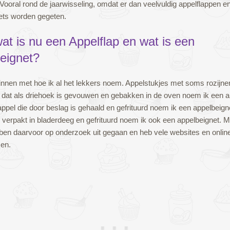
Vooral rond de jaarwisseling, omdat er dan veelvuldig appelflappen e
ets worden gegeten.
at is nu een Appelflap en wat is een
eignet?
innen met hoe ik al het lekkers noem. Appelstukjes met soms rozijne
 dat als driehoek is gevouwen en gebakken in de oven noem ik een ap
appel die door beslag is gehaald en gefrituurd noem ik een appelbeign
l verpakt in bladerdeeg en gefrituurd noem ik ook een appelbeignet. M
k ben daarvoor op onderzoek uit gegaan en heb vele websites en onlin
en.