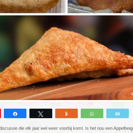
n
Deel
Tweet
Yum
WhatsApp
E-ma
discussie die elk jaar wel weer voorbij komt. Is het nou een Appelbeig