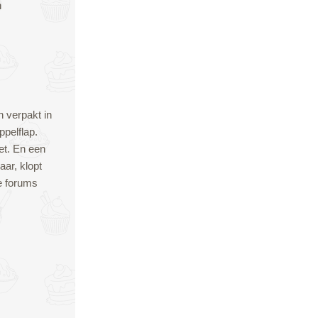
n
n verpakt in
pelflap.
et. En een
aar, klopt
e forums