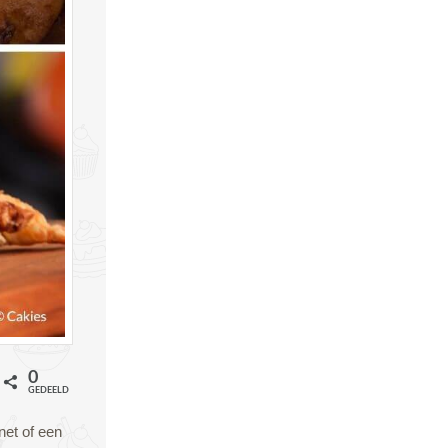
0
il
GEDEELD
net of een