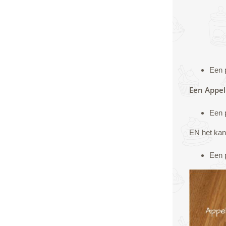
Een p
Een Appel
Een p
EN het kan 
Een p