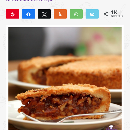
1K
Pin
Deel
Tweet
Yum
WhatsApp
E-mail
GEDEELD
1K
40
1