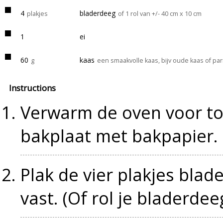
4
bladerdeeg
plakjes
of 1 rol van +/- 40 cm x 10 cm
1
ei
60
kaas
g
een smaakvolle kaas, bijv oude kaas of p
Instructions
Verwarm de oven voor to
bakplaat met bakpapier.
Plak de vier plakjes blad
vast. (Of rol je bladerdeeg