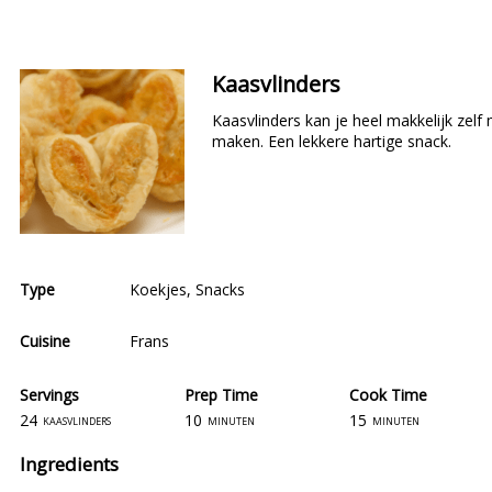
Kaasvlinders
Kaasvlinders kan je heel makkelijk zelf
maken. Een lekkere hartige snack.
Type
Koekjes
,
Snacks
Cuisine
Frans
Servings
Prep Time
Cook Time
24
10
15
kaasvlinders
minuten
minuten
Ingredients