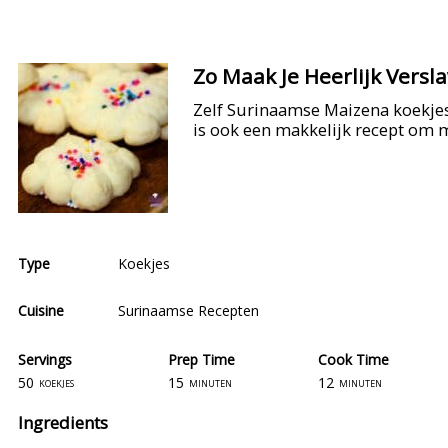
Zo Maak Je Heerlijk Vers
Zelf Surinaamse Maizena koekjes
is ook een makkelijk recept om 
Type
Koekjes
Cuisine
Surinaamse Recepten
Servings
Prep Time
Cook Time
50
15
12
koekjes
minuten
minuten
Ingredients