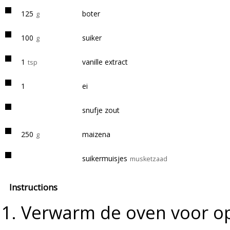
125
boter
g
100
suiker
g
1
vanille extract
tsp
1
ei
snufje zout
250
maizena
g
suikermuisjes
musketzaad
Instructions
Verwarm de oven voor op