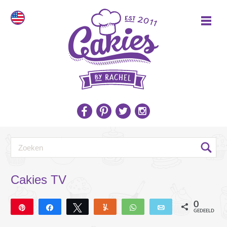
Cakies TV
0
Pin
Deel
Tweet
Yum
WhatsApp
E-mail
GEDEELD