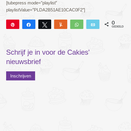
[tubepress mode=”playlist”
playlistValue=”PLDA2B51AE10CAC0F2″]
0
Pin
Deel
Tweet
Yum
WhatsApp
E-mail
GEDEELD
Schrijf je in voor de Cakies'
nieuwsbrief
Inschrijven