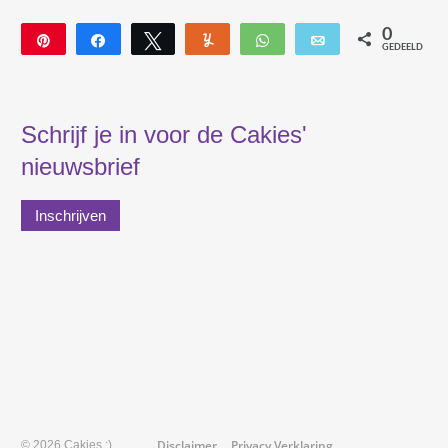
0
Pin
Deel
Tweet
Yum
WhatsApp
E-mail
GEDEELD
Schrijf je in voor de Cakies'
nieuwsbrief
Inschrijven
Disclaimer
Privacy Verklaring
© 2026 Cakies :)