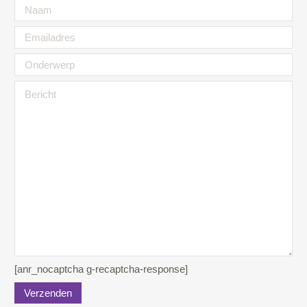
[anr_nocaptcha g-recaptcha-response]