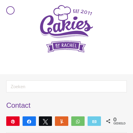
Contact
0
Pin
Deel
Tweet
Yum
WhatsApp
E-mail
GEDEELD