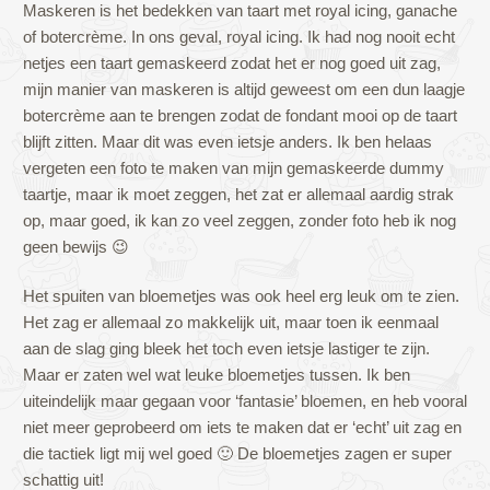
Maskeren is het bedekken van taart met royal icing, ganache
of botercrème. In ons geval, royal icing. Ik had nog nooit echt
netjes een taart gemaskeerd zodat het er nog goed uit zag,
mijn manier van maskeren is altijd geweest om een dun laagje
botercrème aan te brengen zodat de fondant mooi op de taart
blijft zitten. Maar dit was even ietsje anders. Ik ben helaas
vergeten een foto te maken van mijn gemaskeerde dummy
taartje, maar ik moet zeggen, het zat er allemaal aardig strak
op, maar goed, ik kan zo veel zeggen, zonder foto heb ik nog
geen bewijs 😉
Het spuiten van bloemetjes was ook heel erg leuk om te zien.
Het zag er allemaal zo makkelijk uit, maar toen ik eenmaal
aan de slag ging bleek het toch even ietsje lastiger te zijn.
Maar er zaten wel wat leuke bloemetjes tussen. Ik ben
uiteindelijk maar gegaan voor ‘fantasie’ bloemen, en heb vooral
niet meer geprobeerd om iets te maken dat er ‘echt’ uit zag en
die tactiek ligt mij wel goed 🙂 De bloemetjes zagen er super
schattig uit!