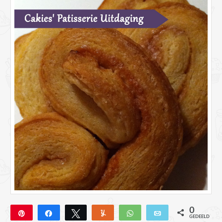
0
Pin
Deel
Tweet
Yum
WhatsApp
E-mail
GEDEELD