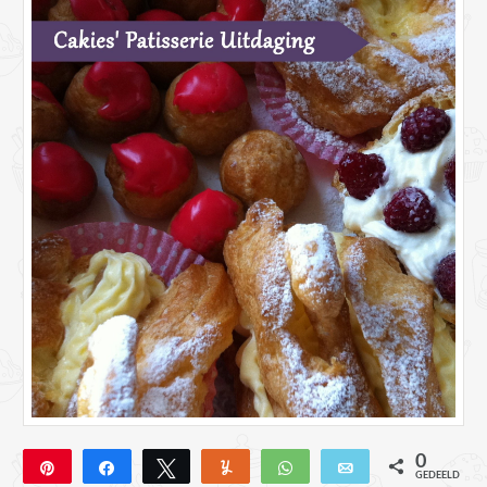
0
Pin
Deel
Tweet
Yum
WhatsApp
E-mail
GEDEELD