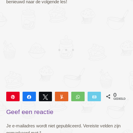
benieuwd naar de volgende les!
0
Pin
Deel
Tweet
Yum
WhatsApp
E-mail
GEDEELD
Geef een reactie
Je e-mailadres wordt niet gepubliceerd.
Vereiste velden zijn
gemarkeerd met
*