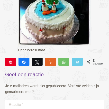
Het eindresultaat
0
Pin
Deel
Tweet
Yum
WhatsApp
E-mail
GEDEELD
Geef een reactie
Je e-mailadres wordt niet gepubliceerd.
Vereiste velden zijn
gemarkeerd met
*