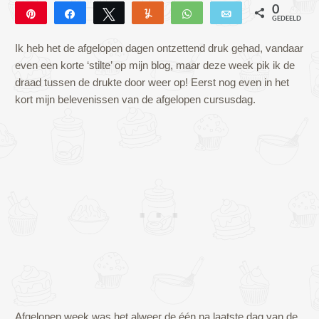
0
Pin
Deel
Tweet
Yum
WhatsApp
E-mail
GEDEELD
Ik heb het de afgelopen dagen ontzettend druk gehad, vandaar
even een korte ‘stilte’ op mijn blog, maar deze week pik ik de
draad tussen de drukte door weer op! Eerst nog even in het
kort mijn belevenissen van de afgelopen cursusdag.
Afgelopen week was het alweer de één na laatste dag van de