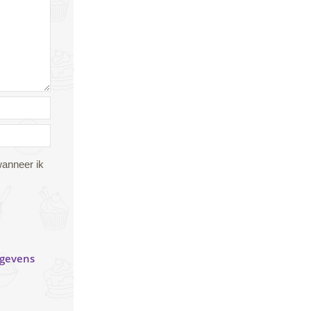
wanneer ik
egevens