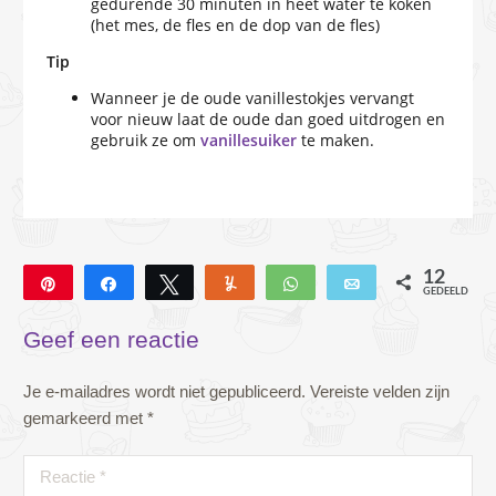
gedurende 30 minuten in heet water te koken
(het mes, de fles en de dop van de fles)
Tip
Wanneer je de oude vanillestokjes vervangt
voor nieuw laat de oude dan goed uitdrogen en
gebruik ze om
vanillesuiker
te maken.
12
Pin
Deel
Tweet
Yum
WhatsApp
E-mail
GEDEELD
12
Geef een reactie
Je e-mailadres wordt niet gepubliceerd.
Vereiste velden zijn
gemarkeerd met
*