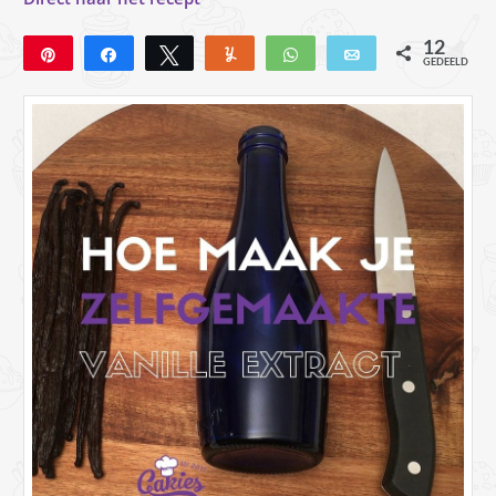
12
Pin
Deel
Tweet
Yum
WhatsApp
E-mail
GEDEELD
12