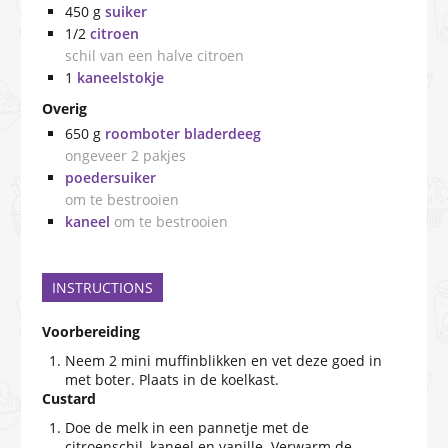
450
g
suiker
1/2
citroen
schil van een halve citroen
1
kaneelstokje
Overig
650
g
roomboter bladerdeeg
ongeveer 2 pakjes
poedersuiker
om te bestrooien
kaneel
om te bestrooien
INSTRUCTIONS
Voorbereiding
Neem 2 mini muffinblikken en vet deze goed in
met boter. Plaats in de koelkast.
Custard
Doe de melk in een pannetje met de
citroenschil, kaneel en vanille. Verwarm de