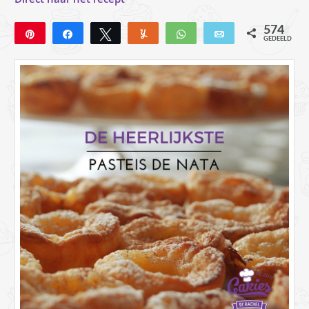
574
Pin
Deel
Tweet
Yum
WhatsApp
E-mail
GEDEELD
559
15