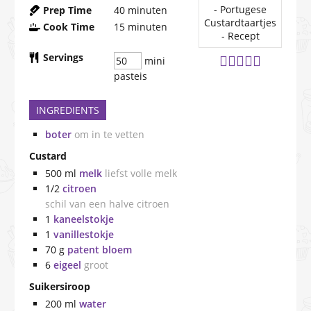
Prep Time
40
minuten
Cook Time
15
minuten
Servings
mini
pasteis
INGREDIENTS
boter
om in te vetten
Custard
500
ml
melk
liefst volle melk
1/2
citroen
schil van een halve citroen
1
kaneelstokje
1
vanillestokje
70
g
patent bloem
6
eigeel
groot
Suikersiroop
200
ml
water