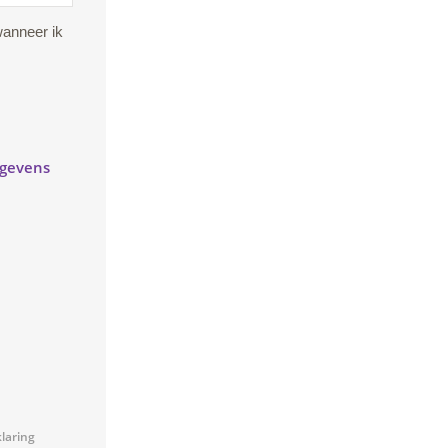
wanneer ik
egevens
klaring