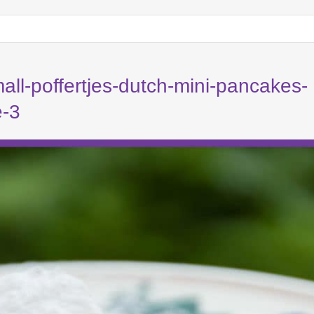
all-poffertjes-dutch-mini-pancakes-
e-3