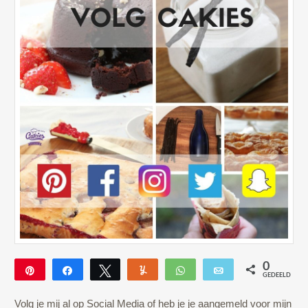
0
Pin
Deel
Tweet
Yum
WhatsApp
E-mail
GEDEELD
Volg je mij al op Social Media of heb je je aangemeld voor mijn