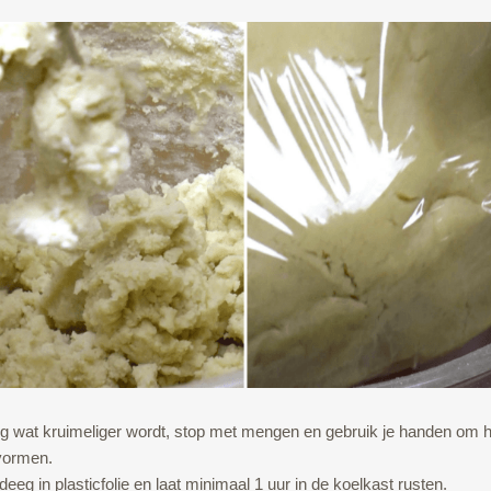
eg wat kruimeliger wordt, stop met mengen en gebruik je handen om h
 vormen.
deeg in plasticfolie en laat minimaal 1 uur in de koelkast rusten.