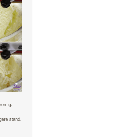
romig.
gere stand.