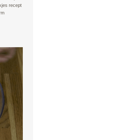
kjes recept
orm