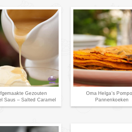
lfgemaakte Gezouten
Oma Helga’s Pomp
l Saus – Salted Caramel
Pannenkoeken